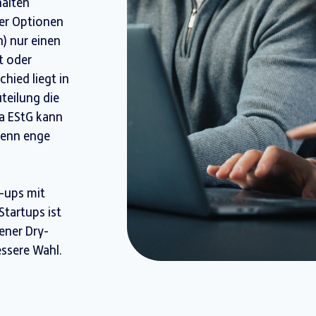
halten
der Optionen
n) nur einen
t oder
hied liegt in
uteilung die
9a EStG kann
wenn enge
e-ups mit
tartups ist
ener Dry-
ssere Wahl.