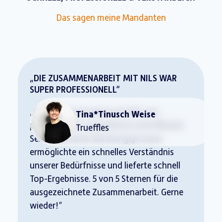
Das sagen meine Mandanten
„DIE ZUSAMMENARBEIT MIT NILS WAR
SUPER PROFESSIONELL“
„Die Zusammenarbeit mit Nils war
Tina*Tinusch Weise
professionell, sympathisch und effizient.
Trueffles
Sein optimierter Beratungsprozess
ermöglichte ein schnelles Verständnis
unserer Bedürfnisse und lieferte schnell
Top-Ergebnisse. 5 von 5 Sternen für die
ausgezeichnete Zusammenarbeit. Gerne
wieder!“